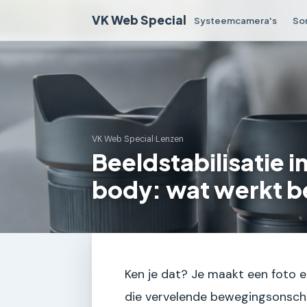
VK Web Special
Systeemcamera's
So
VK Web Special
›
Lenzen
Beeldstabilisatie i
body: wat werkt b
Ken je dat? Je maakt een foto en
die vervelende bewegingsonsch