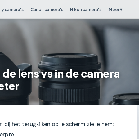
ny camera's
Canon camera's
Nikon camera's
Meer ▾
n de lens vs in de camera
eter
 bij het terugkijken op je scherm zie je hem:
erpte.