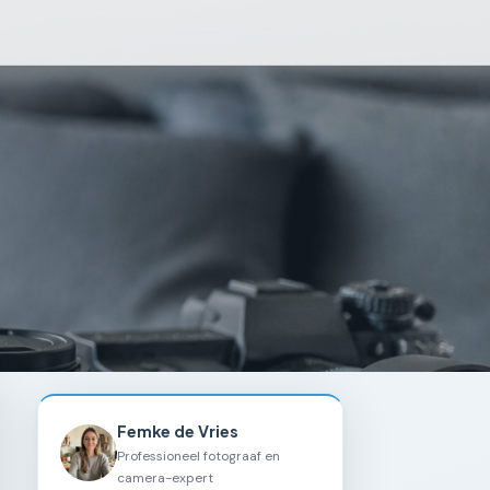
Femke de Vries
Professioneel fotograaf en
camera-expert