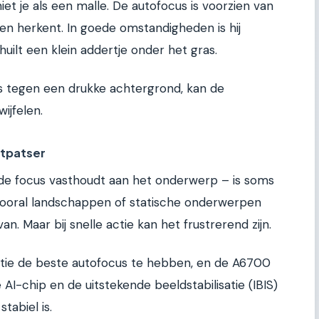
iet je als een malle. De autofocus is voorzien van
en herkent. In goede omstandigheden is hij
uilt een klein addertje onder het gras.
els tegen een drukke achtergrond, kan de
ijfelen.
htpatser
 de focus vasthoudt aan het onderwerp – is soms
e vooral landschappen of statische onderwerpen
an. Maar bij snelle actie kan het frustrerend zijn.
atie de beste autofocus te hebben, en de A6700
AI-chip en de uitstekende beeldstabilisatie (IBIS)
abiel is.