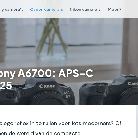
ny camera's
Canon camera's
Nikon camera's
Meer ▾
Sony A6700: APS-C
025
iegelreflex in te ruilen voor iets moderners? Of
nnen de wereld van de compacte