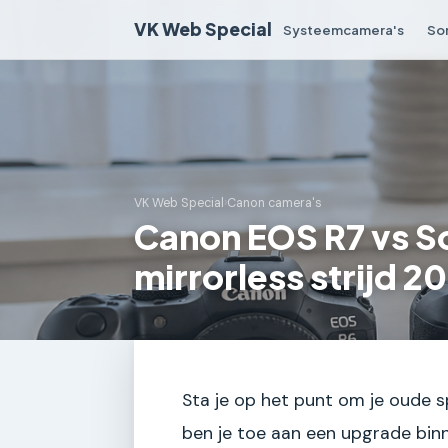
VK Web Special
Systeemcamera's
So
VK Web Special
›
Canon camera's
Canon EOS R7 vs 
mirrorless strijd 2
Sta je op het punt om je oude sp
ben je toe aan een upgrade bi