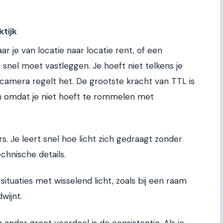
ktijk
 je van locatie naar locatie rent, of een
 snel moet vastleggen. Je hoeft niet telkens je
e camera regelt het. De grootste kracht van TTL is
n omdat je niet hoeft te rommelen met
s. Je leert snel hoe licht zich gedraagt zonder
hnische details.
ituaties met wisselend licht, zoals bij een raam
wijnt.
n ander groot voordeel is de consistentie. Als je