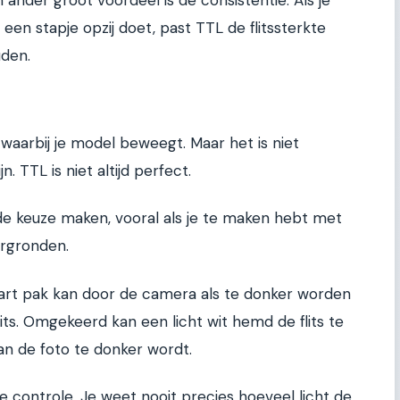
een stapje opzij doet, past TTL de flitssterkte
uden.
n waarbij je model beweegt. Maar het is niet
 TTL is niet altijd perfect.
 keuze maken, vooral als je te maken hebt met
ergronden.
art pak kan door de camera als te donker worden
flits. Omgekeerd kan een licht wit hemd de flits te
n de foto te donker wordt.
 controle. Je weet nooit precies hoeveel licht de