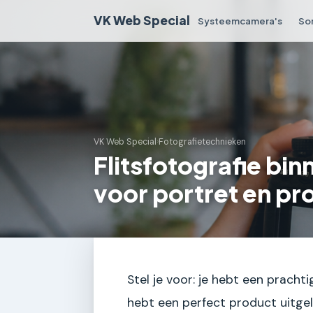
VK Web Special
Systeemcamera's
So
VK Web Special
›
Fotografietechnieken
Flitsfotografie bi
voor portret en pr
Stel je voor: je hebt een prachti
hebt een perfect product uitgel