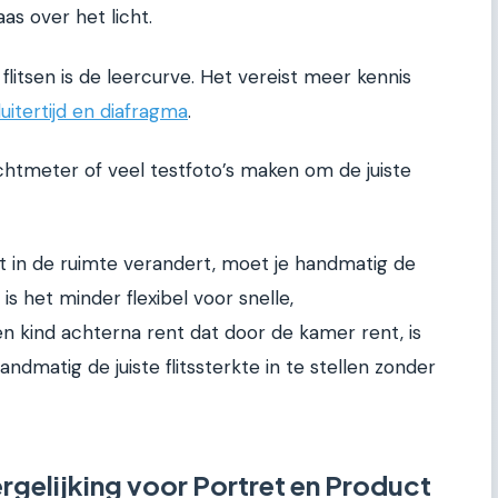
as over het licht.
litsen is de leercurve. Het vereist meer kennis
luitertijd en diafragma
.
htmeter of veel testfoto’s maken om de juiste
cht in de ruimte verandert, moet je handmatig de
is het minder flexibel voor snelle,
een kind achterna rent dat door de kamer rent, is
ndmatig de juiste flitssterkte in te stellen zonder
rgelijking voor Portret en Product