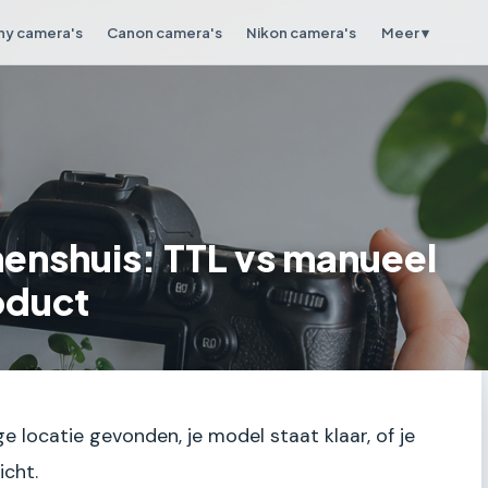
ny camera's
Canon camera's
Nikon camera's
Meer ▾
nnenshuis: TTL vs manueel
oduct
ge locatie gevonden, je model staat klaar, of je
icht.