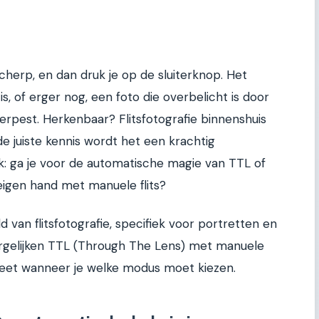
 scherp, en dan druk je op de sluiterknop. Het
is, of erger nog, een foto die overbelicht is door
s verpest. Herkenbaar? Flitsfotografie binnenshuis
de juiste kennis wordt het een krachtig
ak: ga je voor de automatische magie van TTL of
eigen hand met manuele flits?
ld van flitsfotografie, specifiek voor portretten en
ergelijken TTL (Through The Lens) met manuele
es weet wanneer je welke modus moet kiezen.