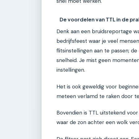
snel moet werken.
De voordelen van TTL in de pra
Denk aan een bruidsreportage waar
bedrijfsfeest waar je veel mensen
flitsinstellingen aan te passen; d
snelheid. Je mist geen momente
instellingen.
Het is ook geweldig voor beginner
meteen verlamd te raken door tec
Bovendien is TTL uitstekend voor s
waar de zon achter een wolk verd
De flitser past zich direct aan. Ee