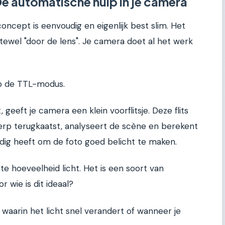
 De automatische hulp in je camera
concept is eenvoudig en eigenlijk best slim. Het
tewel "door de lens". Je camera doet al het werk
 op de TTL-modus.
 geeft je camera een klein voorflitsje. Deze flits
erp terugkaatst, analyseert de scène en berekent
nodig heeft om de foto goed belicht te maken.
ste hoeveelheid licht. Het is een soort van
 wie is dit ideaal?
s waarin het licht snel verandert of wanneer je