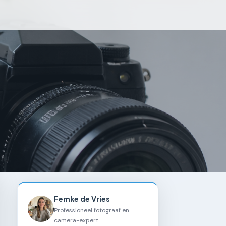
Femke de Vries
Professioneel fotograaf en
camera-expert