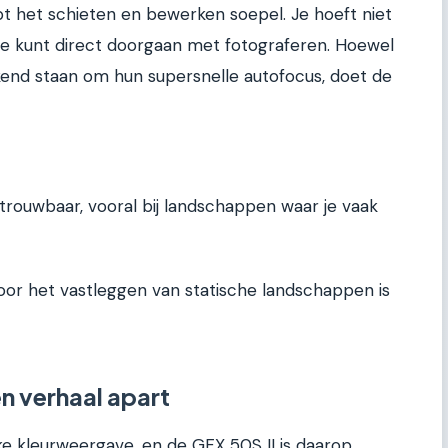
pt het schieten en bewerken soepel. Je hoeft niet
; je kunt direct doorgaan met fotograferen. Hoewel
nd staan om hun supersnelle autofocus, doet de
trouwbaar, vooral bij landschappen waar je vaak
or het vastleggen van statische landschappen is
en verhaal apart
eke kleurweergave, en de GFX 50S II is daarop