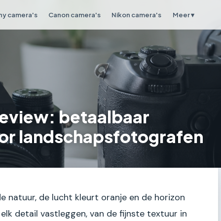
ny camera's
Canon camera's
Nikon camera's
Meer ▾
 review: betaalbaar
or landschapsfotografen
de natuur, de lucht kleurt oranje en de horizon
 elk detail vastleggen, van de fijnste textuur in