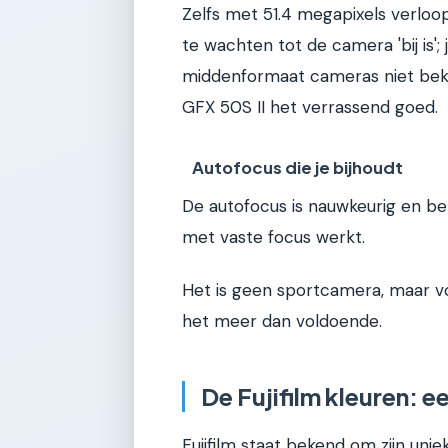
Zelfs met 51.4 megapixels verloo
te wachten tot de camera 'bij is'
middenformaat cameras niet beke
GFX 50S II het verrassend goed.
Autofocus die je bijhoudt
De autofocus is nauwkeurig en be
met vaste focus werkt.
Het is geen sportcamera, maar vo
het meer dan voldoende.
De Fujifilm kleuren: e
Fujifilm staat bekend om zijn uni