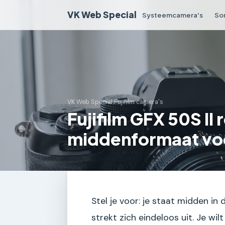
VK Web Special
Systeemcamera's
So
VK Web Special
›
Fujifilm camera's
Fujifilm GFX 50S II
middenformaat vo
Stel je voor: je staat midden in 
strekt zich eindeloos uit. Je wilt