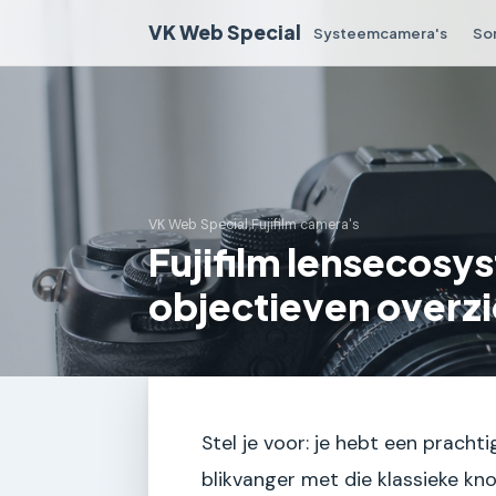
VK Web Special
Systeemcamera's
So
VK Web Special
›
Fujifilm camera's
Fujifilm lensecosy
objectieven overzi
Stel je voor: je hebt een pracht
blikvanger met die klassieke kno