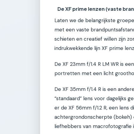
De XF prime lenzen (vaste br
Laten we de belangrijkste groepe
met een vaste brandpuntsafstand, 
schieten en creatief willen zijn z
indrukwekkende lijn XF prime lenz
De XF 23mm f/1.4 R LM WR is een k
portretten met een licht grootho
De XF 35mm f/1.4 R is een ander
“standaard” lens voor dagelijks ge
er de XF 56mm f/1.2 R, een lens d
achtergrondonscherpte (bokeh) 
liefhebbers van macrofotografie