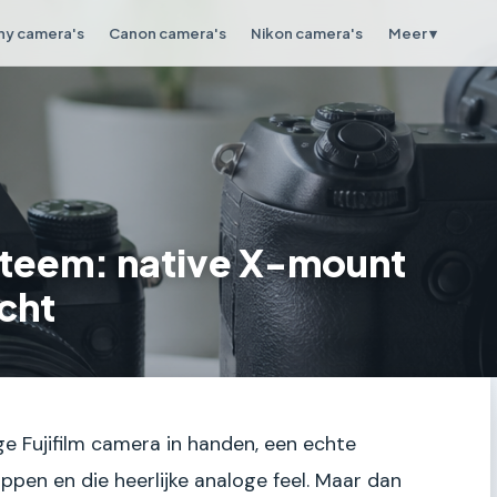
ny camera's
Canon camera's
Nikon camera's
Meer ▾
steem: native X-mount
cht
ige Fujifilm camera in handen, een echte
ppen en die heerlijke analoge feel. Maar dan