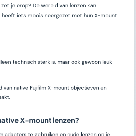
 zet je erop? De wereld van lenzen kan
lm heeft iets moois neergezet met hun X-mount
lleen technisch sterk is, maar ook gewoon leuk
d van native Fujifilm X-mount objectieven en
akt.
native X-mount lenzen?
s om adapters te gebruiken en oude lenzen op je