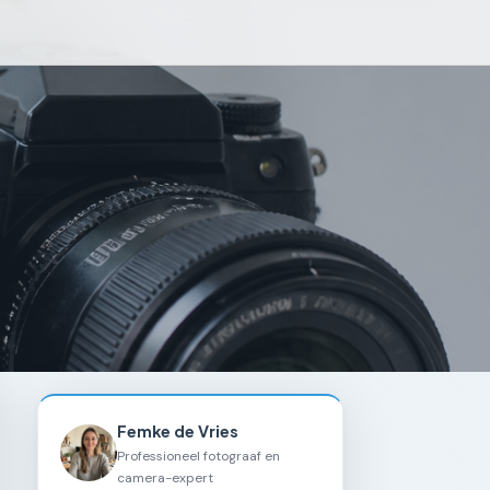
Femke de Vries
Professioneel fotograaf en
camera-expert