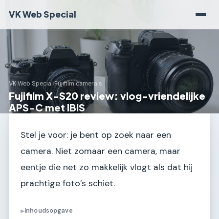
VK Web Special
VK Web Special
›
Fujifilm camera's
Fujifilm X-S20 review: vlog-vriendelijke
APS-C met IBIS
Stel je voor: je bent op zoek naar een
camera. Niet zomaar een camera, maar
eentje die net zo makkelijk vlogt als dat hij
prachtige foto’s schiet.
Inhoudsopgave
▶