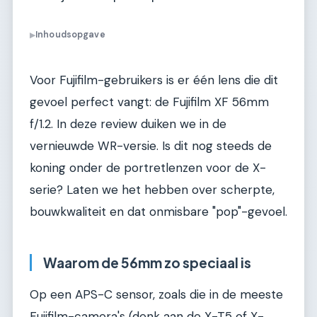
Inhoudsopgave
▶
Voor Fujifilm-gebruikers is er één lens die dit
gevoel perfect vangt: de Fujifilm XF 56mm
f/1.2. In deze review duiken we in de
vernieuwde WR-versie. Is dit nog steeds de
koning onder de portretlenzen voor de X-
serie? Laten we het hebben over scherpte,
bouwkwaliteit en dat onmisbare "pop"-gevoel.
Waarom de 56mm zo speciaal is
Op een APS-C sensor, zoals die in de meeste
Fujifilm-camera's (denk aan de X-T5 of X-