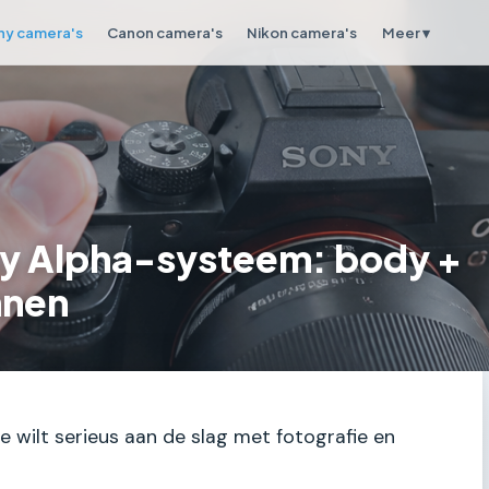
ny camera's
Canon camera's
Nikon camera's
Meer ▾
ny Alpha-systeem: body +
nnen
 wilt serieus aan de slag met fotografie en