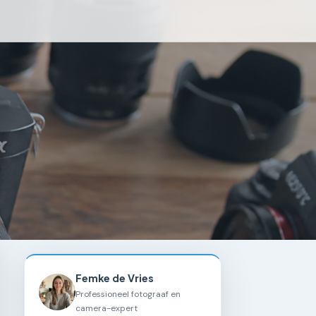
Femke de Vries
Professioneel fotograaf en
camera-expert