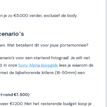
n je zo €5.000 verder, exclusief de body.
cenario’s
ken. Wat betekent dit voor jouw portemonnee?
cenario’s voor een startend fotograaf. Je wilt net
d. In onze
Sony Alpha koopgids
lees je waarom de
met de bijbehorende kitlens (16-50mm) een
et rond €1.500)
geveer €1.200. Met het resterende budget koop je