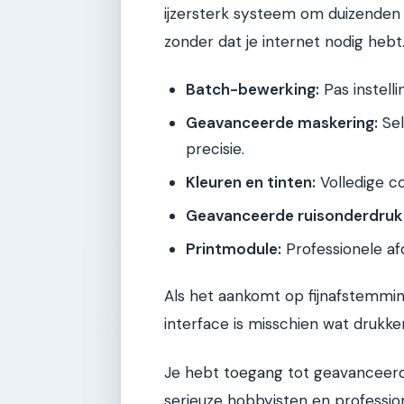
ijzersterk systeem om duizenden 
zonder dat je internet nodig hebt
Batch-bewerking:
Pas instelli
Geavanceerde maskering:
Sel
precisie.
Kleuren en tinten:
Volledige co
Geavanceerde ruisonderdruk
Printmodule:
Professionele af
Als het aankomt op fijnafstemmin
interface is misschien wat drukke
Je hebt toegang tot geavanceerde
serieuze hobbyisten en professional