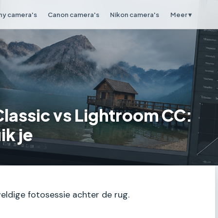
ny camera's
Canon camera's
Nikon camera's
Meer ▾
lassic vs Lightroom CC:
ik je
weldige fotosessie achter de rug.