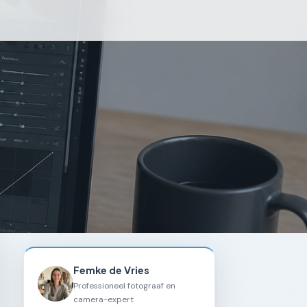
Femke de Vries
Professioneel fotograaf en
camera-expert