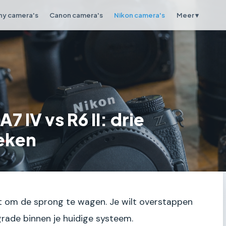
ny camera's
Canon camera's
Nikon camera's
Meer ▾
A7 IV vs R6 II: drie
leken
unt om de sprong te wagen. Je wilt overstappen
rade binnen je huidige systeem.