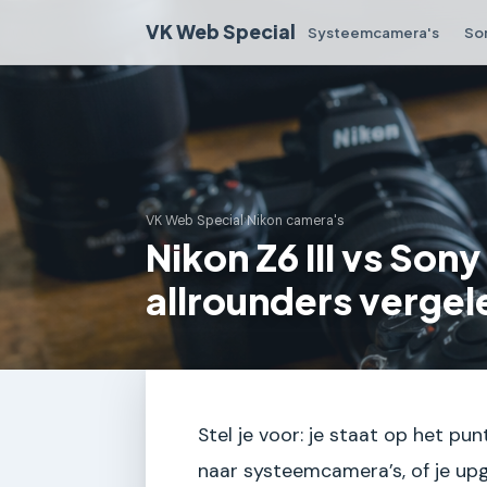
VK Web Special
Systeemcamera's
So
VK Web Special
›
Nikon camera's
Nikon Z6 III vs Sony 
allrounders verge
Stel je voor: je staat op het p
naar systeemcamera’s, of je upg