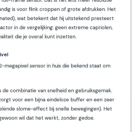
ull-frame sensor. Dat is net iets meer resolutie
dig is voor flink croppen of grote afdrukken. Het
inated), wat betekent dat hij uitstekend presteert
e factor in de vergelijking: geen extreme capriolen,
iteit die je overal kunt inzetten.
ivel
2-megapixel sensor in huis die bekend staat om
 is de combinatie van snelheid en gebruiksgemak.
 zorgt voor een bijna eindeloze buffer en een zeer
velende slome-effect bij snelle bewegingen). Het
 gewoon wil dat het werkt, zonder gedoe.