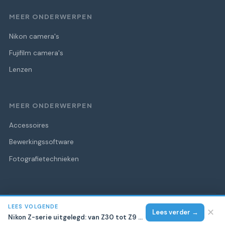
MEER ONDERWERPEN
Nikon camera's
Fujifilm camera's
Lenzen
MEER ONDERWERPEN
Accessoires
Bewerkingssoftware
Fotografietechnieken
LEES VOLGENDE
© 2026 VK Web Special
Alle rechten voorbehouden.
✕
Lees verder →
Nikon Z-serie uitgelegd: van Z30 tot Z9 compleet overzicht