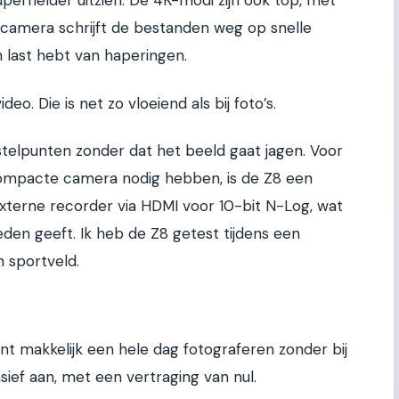
perhelder uitzien. De 4K-modi zijn ook top, met
 camera schrijft de bestanden weg op snelle
 last hebt van haperingen.
ideo. Die is net zo vloeiend als bij foto’s.
telpunten zonder dat het beeld gaat jagen. Voor
compacte camera nodig hebben, is de Z8 een
xterne recorder via HDMI voor 10-bit N-Log, wat
den geeft. Ik heb de Z8 getest tijdens een
 sportveld.
kunt makkelijk een hele dag fotograferen zonder bij
ief aan, met een vertraging van nul.