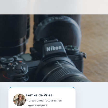
Femke de Vries
Professioneel fotograaf en
camera-expert