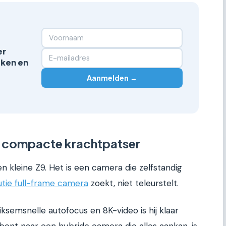
er
jken en
Aanmelden →
e compacte krachtpatser
n kleine Z9. Het is een camera die zelfstandig
utie full-frame camera
zoekt, niet teleurstelt.
iksemsnelle autofocus en 8K-video is hij klaar
bent naar een hybride camera die alles aankan, is