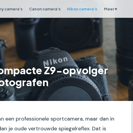
ny camera's
Canon camera's
Nikon camera's
Meer ▾
compacte Z9-opvolger
fotografen
 van een professionele sportcamera, maar dan in
 dan je oude vertrouwde spiegelreflex. Dat is