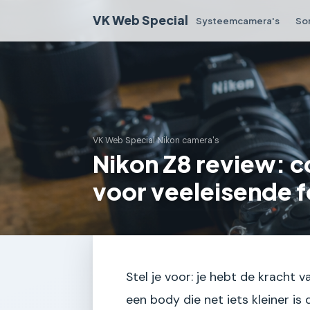
VK Web Special
Systeemcamera's
So
VK Web Special
›
Nikon camera's
Nikon Z8 review: 
voor veeleisende 
Stel je voor: je hebt de kracht
een body die net iets kleiner is