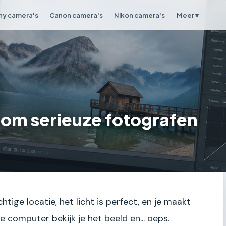
ny camera's
Canon camera's
Nikon camera's
Meer ▾
om serieuze fotografen
chtige locatie, het licht is perfect, en je maakt
e computer bekijk je het beeld en... oeps.