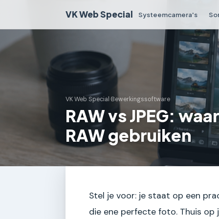
VK Web Special
Systeemcamera's
So
VK Web Special
›
Bewerkingssoftware
RAW vs JPEG: waar
RAW gebruiken
Stel je voor: je staat op een pra
die ene perfecte foto. Thuis op j