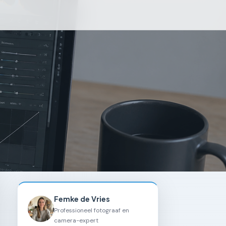
Femke de Vries
Professioneel fotograaf en
camera-expert