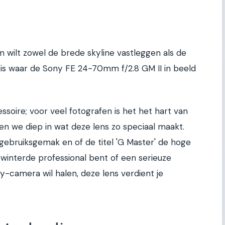
en wilt zowel de brede skyline vastleggen als de
t is waar de Sony FE 24-70mm f/2.8 GM II in beeld
ssoire; voor veel fotografen is het het hart van
ken we diep in wat deze lens zo speciaal maakt.
 gebruiksgemak en of de titel 'G Master' de hoge
gewinterde professional bent of een serieuze
ny-camera wil halen, deze lens verdient je