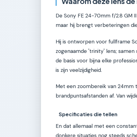
Waarom deze lens de 
De Sony FE 24-70mm f/2.8 GM II i
maar hij brengt verbeteringen die 
Hij is ontworpen voor fullframe 
zogenaamde 'trinity' lens; sam
de basis voor bijna elke professi
is zijn veelzijdigheid.
Met een zoombereik van 24mm t
brandpuntsafstanden af. Van wijd
Specificaties die tellen
En dat allemaal met een constant 
donkere situaties nog steeds sche