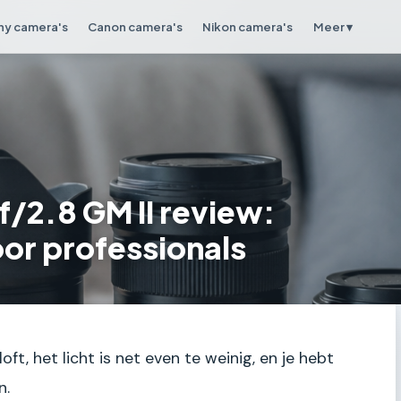
ny camera's
Canon camera's
Nikon camera's
Meer ▾
/2.8 GM II review:
or professionals
loft, het licht is net even te weinig, en je hebt
n.