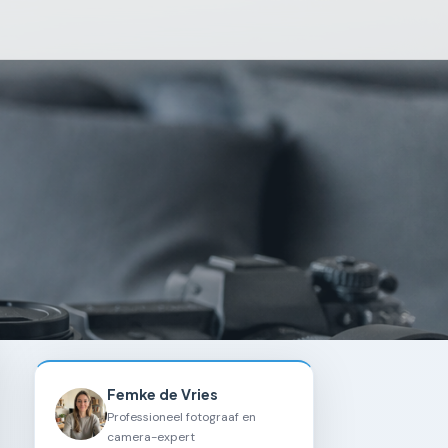
Femke de Vries
Professioneel fotograaf en
camera-expert