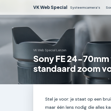
VK Web Special
Systeemcamera's
So
VK Web Special
›
Lenzen
Sony FE 24-70mm f
standaard zoom vo
Stel je voor: je staat op een brui
maar één lens nodig die alles ka